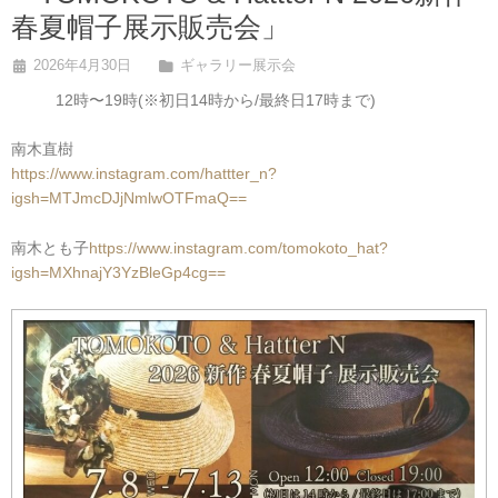
春夏帽子展示販売会」
2026年4月30日
ギャラリー展示会
12時〜19時(※初日14時から/最終日17時まで)
南木直樹
https://www.instagram.com/hattter_n?
igsh=MTJmcDJjNmlwOTFmaQ==
南木とも子
https://www.instagram.com/tomokoto_hat?
igsh=MXhnajY3YzBleGp4cg==