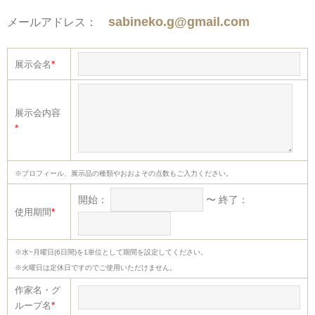
sabineko.g@gmail.com
メールアドレス：
*
展示会名
展示会内容
*
※プロフィール、展示品の種類やおおよその点数もご入力ください。
開始：
〜 終了：
*
使用期間
※水~月曜日(6日間)を1単位として期間を設定してください。
※火曜日は定休日ですのでご使用いただけません。
作家名・グ
*
ループ名