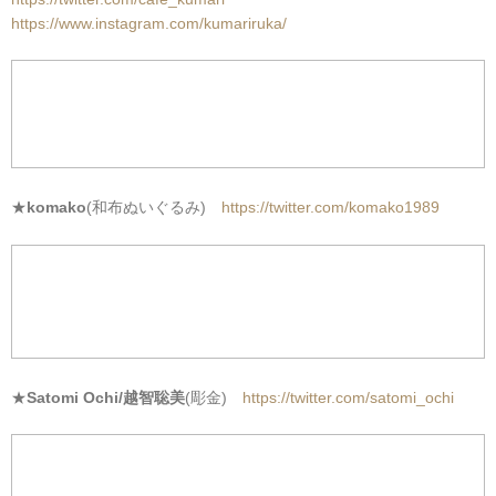
https://www.instagram.com/kumariruka/
★
komako
(和布ぬいぐるみ)
https://twitter.com/komako1989
★
Satomi Ochi/越智聡美
(彫金)
https://twitter.com/satomi_ochi