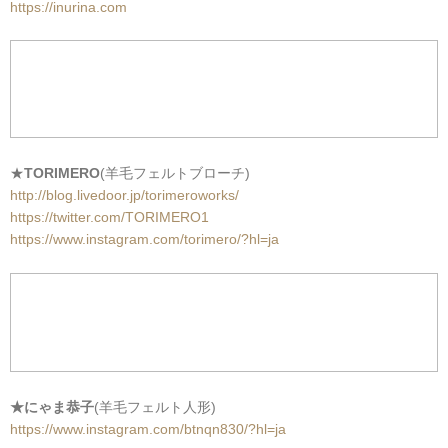
https://inurina.com
★
TORIMERO
(羊毛フェルトブローチ)
http://blog.livedoor.jp/torimeroworks/
https://twitter.com/TORIMERO1
https://www.instagram.com/torimero/?hl=ja
★にゃま恭子
(羊毛フェルト人形)
https://www.instagram.com/btnqn830/?hl=ja