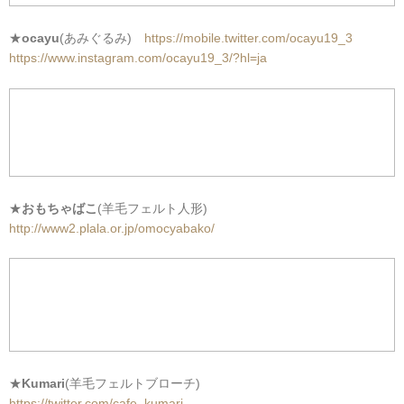
★
ocayu
(あみぐるみ)
https://mobile.twitter.com/ocayu19_3
https://www.instagram.com/ocayu19_3/?hl=ja
★
おもちゃばこ
(羊毛フェルト人形)
http://www2.plala.or.jp/omocyabako/
★
Kumari
(羊毛フェルトブローチ)
https://twitter.com/cafe_kumari