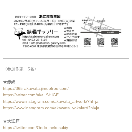
〈参加作家 5名〉
★赤綿
https://365-akawata.jimdofree.com/
https://twitter.com/aka_SHIGE
https://www.instagram.com/akawata_artwork/?hl=ja
https://www.instagram.com/akawata_yokaiart/?hl=ja
★
大江戸
https://twitter.com/Oedo_nekosukiy