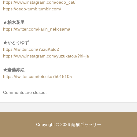
https://www.instagram.com/oedo_cat/
https://oedo-tumb.tumblr.com/
★
柏木花里
https://twitter.com/karin_nekosama
★かとうゆず
https://twitter.com/YuzuKato2
https://www.instagram.com/yuzukatou/?hl=ja
★齋藤赤絵
https://twitter.com/tetsuko75015105
Comments are closed.
Copyright © 2026 錆猫ギャラリー