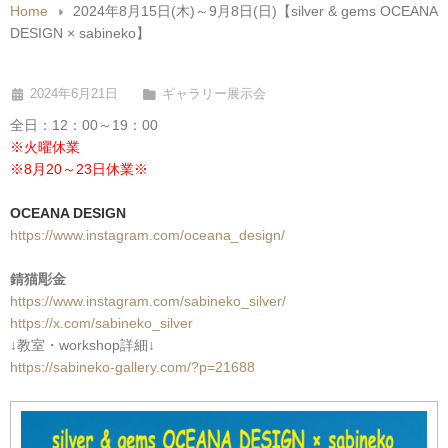
Home
2024年8月15日(木)～9月8日(日)【silver & gems OCEANA
DESIGN × sabineko】
2024年6月21日
ギャラリー展示会
全日：12：00～19：00
※火曜休業
※8月20～23日休業※
OCEANA DESIGN
https://www.instagram.com/oceana_design/
錆猫彫金
https://www.instagram.com/sabineko_silver/
https://x.com/sabineko_silver
↓教室・workshop詳細↓
https://sabineko-gallery.com/?p=21688