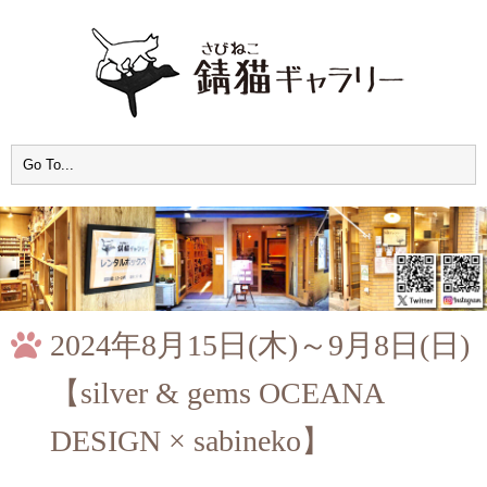
2024年8月15日(木)～9月8日(日)
【silver & gems OCEANA
DESIGN × sabineko】