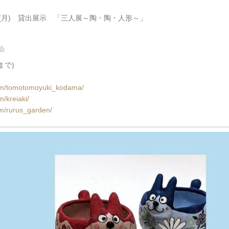
月4日(月) 貸出展示 「三人展～陶・陶・人形～」
会
まで)
com/tomotomoyuki_kodama/
/kreiaki/
om/rurus_garden/