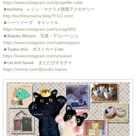
https://www.instagram.com/propeller.cats/
★kurihina レジン・マクラメ雑貨アクセサリー
http://kurihinamama.blog79.fc2.com/
★ハーツイーズ キャンドル
https://www.instagram.com/yuragi365/
★Makiko Mizuno 写真・デコパージュ
https://www.instagram.com/catmargaux/
★Tsubu-shio ポストカードetc
https://www.instagram.com/unyalax/
★cat knit house またたびオモチャ
https://minne.com/@oruko-kanou