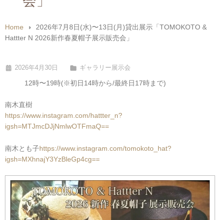
会」
Home
2026年7月8日(水)〜13日(月)貸出展示「TOMOKOTO &
Hattter N 2026新作春夏帽子展示販売会」
2026年4月30日
ギャラリー展示会
12時〜19時(※初日14時から/最終日17時まで)
南木直樹
https://www.instagram.com/hattter_n?
igsh=MTJmcDJjNmlwOTFmaQ==
南木とも子
https://www.instagram.com/tomokoto_hat?
igsh=MXhnajY3YzBleGp4cg==